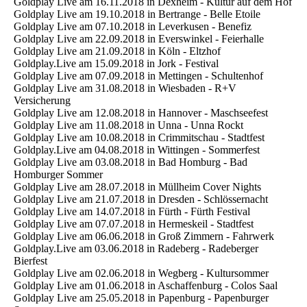
Goldplay Live am 16.11.2018 in Dexheim - Kultur auf dem Hof
Goldplay Live am 19.10.2018 in Bertrange - Belle Etoile
Goldplay Live am 07.10.2018 in Leverkusen - Benefiz
Goldplay Live am 22.09.2018 in Everswinkel - Feierhalle
Goldplay Live am 21.09.2018 in Köln - Eltzhof
Goldplay.Live am 15.09.2018 in Jork - Festival
Goldplay Live am 07.09.2018 in Mettingen - Schultenhof
Goldplay Live am 31.08.2018 in Wiesbaden - R+V
Versicherung
Goldplay Live am 12.08.2018 in Hannover - Maschseefest
Goldplay Live am 11.08.2018 in Unna - Unna Rockt
Goldplay Live am 10.08.2018 in Crimmitschau - Stadtfest
Goldplay.Live am 04.08.2018 in Wittingen - Sommerfest
Goldplay Live am 03.08.2018 in Bad Homburg - Bad
Homburger Sommer
Goldplay Live am 28.07.2018 in Müllheim Cover Nights
Goldplay Live am 21.07.2018 in Dresden - Schlössernacht
Goldplay Live am 14.07.2018 in Fürth - Fürth Festival
Goldplay Live am 07.07.2018 in Hermeskeil - Stadtfest
Goldplay Live am 06.06.2018 in Groß Zimmern - Fahrwerk
Goldplay.Live am 03.06.2018 in Radeberg - Radeberger
Bierfest
Goldplay Live am 02.06.2018 in Wegberg - Kultursommer
Goldplay Live am 01.06.2018 in Aschaffenburg - Colos Saal
Goldplay Live am 25.05.2018 in Papenburg - Papenburger