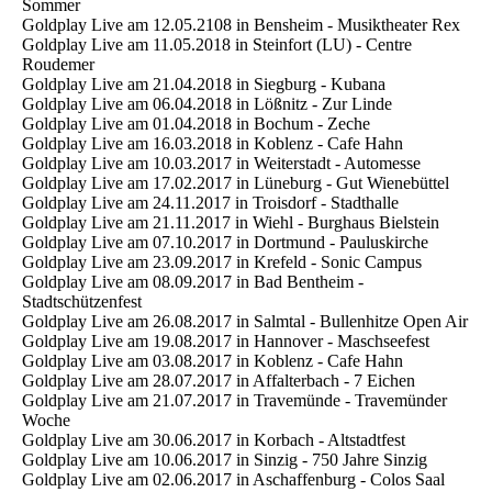
Sommer
Goldplay Live am 12.05.2108 in Bensheim - Musiktheater Rex
Goldplay Live am 11.05.2018 in Steinfort (LU) - Centre
Roudemer
Goldplay Live am 21.04.2018 in Siegburg - Kubana
Goldplay Live am 06.04.2018 in Lößnitz - Zur Linde
Goldplay Live am 01.04.2018 in Bochum - Zeche
Goldplay Live am 16.03.2018 in Koblenz - Cafe Hahn
Goldplay Live am 10.03.2017 in Weiterstadt - Automesse
Goldplay Live am 17.02.2017 in Lüneburg - Gut Wienebüttel
Goldplay Live am 24.11.2017 in Troisdorf - Stadthalle
Goldplay Live am 21.11.2017 in Wiehl - Burghaus Bielstein
Goldplay Live am 07.10.2017 in Dortmund - Pauluskirche
Goldplay Live am 23.09.2017 in Krefeld - Sonic Campus
Goldplay Live am 08.09.2017 in Bad Bentheim -
Stadtschützenfest
Goldplay Live am 26.08.2017 in Salmtal - Bullenhitze Open Air
Goldplay Live am 19.08.2017 in Hannover - Maschseefest
Goldplay Live am 03.08.2017 in Koblenz - Cafe Hahn
Goldplay Live am 28.07.2017 in Affalterbach - 7 Eichen
Goldplay Live am 21.07.2017 in Travemünde - Travemünder
Woche
Goldplay Live am 30.06.2017 in Korbach - Altstadtfest
Goldplay Live am 10.06.2017 in Sinzig - 750 Jahre Sinzig
Goldplay Live am 02.06.2017 in Aschaffenburg - Colos Saal