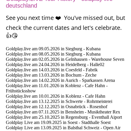
deutschland
See you next time ❤️ You've missed out, but
check the current dates and let's celebrate.
👍😘
Goldplay.live am 09.05.2026 in Siegburg - Kubana
Goldplay.live am 08.05.2026 in Siegburg - Kubana
Goldplay.live am 02.05.2026 in Gelnhausen - Warehouse Seven
Goldplay.live am 24.04.2026 in Heidelberg - Halle02
Goldplay.live am 14.03.2026 in Coesfeld - Fabrik
Goldplay.live am 13.03.2026 in Bochum - Zeche
Goldplay.live am 14.02.2026 in Aurich - Sparkassen Arena
Goldplay.live am 11.01.2026 in Koblenz - Cafe Hahn -
Frühstücksshow
Goldplay.live am 10.01.2026 in Koblenz - Cafe Hahn
Goldplay.live am 13.12.2025 in Schwerte - Rohrmeisterei
Goldplay.live am 12.12.2025 in Osnabrück - Rosenhof
Goldplay.live am 07.11.2025 in Bensheim - Musiktheater Rex
Goldplay.live am 25.10.2025 in Regensburg - Eventhall Aiport
Goldplay Live am 19.09.2025 in Soest - Stadthalle Soest
Goldplay Live am 13.09.2025 in Balsthal Schweiz - Open Air