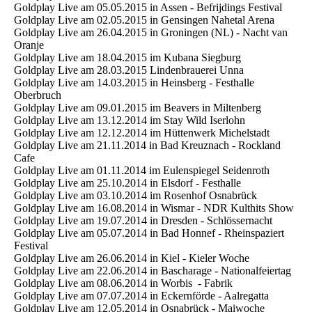
Goldplay Live am 05.05.2015 in Assen - Befrijdings Festival
Goldplay Live am 02.05.2015 in Gensingen Nahetal Arena
Goldplay Live am 26.04.2015 in Groningen (NL) - Nacht van
Oranje
Goldplay Live am 18.04.2015 im Kubana Siegburg
Goldplay Live am 28.03.2015 Lindenbrauerei Unna
Goldplay Live am 14.03.2015 in Heinsberg - Festhalle
Oberbruch
Goldplay Live am 09.01.2015 im Beavers in Miltenberg
Goldplay Live am 13.12.2014 im Stay Wild Iserlohn
Goldplay Live am 12.12.2014 im Hüttenwerk Michelstadt
Goldplay Live am 21.11.2014 in Bad Kreuznach - Rockland
Cafe
Goldplay Live am 01.11.2014 im Eulenspiegel Seidenroth
Goldplay Live am 25.10.2014 in Elsdorf - Festhalle
Goldplay Live am 03.10.2014 im Rosenhof Osnabrück
Goldplay Live am 16.08.2014 in Wismar - NDR Kulthits Show
Goldplay Live am 19.07.2014 in Dresden - Schlössernacht
Goldplay Live am 05.07.2014 in Bad Honnef - Rheinspaziert
Festival
Goldplay Live am 26.06.2014 in Kiel - Kieler Woche
Goldplay Live am 22.06.2014 in Bascharage - Nationalfeiertag
Goldplay Live am 08.06.2014 in Worbis - Fabrik
Goldplay Live am 07.07.2014 in Eckernförde - Aalregatta
Goldplay Live am 12.05.2014 in Osnabrück - Maiwoche