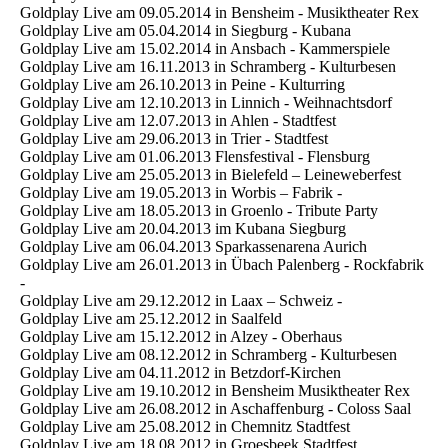
Goldplay Live am 09.05.2014 in Bensheim - Musiktheater Rex
Goldplay Live am 05.04.2014 in Siegburg - Kubana
Goldplay Live am 15.02.2014 in Ansbach - Kammerspiele
Goldplay Live am 16.11.2013 in Schramberg - Kulturbesen
Goldplay Live am 26.10.2013 in Peine - Kulturring
Goldplay Live am 12.10.2013 in Linnich - Weihnachtsdorf
Goldplay Live am 12.07.2013 in Ahlen - Stadtfest
Goldplay Live am 29.06.2013 in Trier - Stadtfest
Goldplay Live am 01.06.2013 Flensfestival - Flensburg
Goldplay Live am 25.05.2013 in Bielefeld – Leineweberfest
Goldplay Live am 19.05.2013 in Worbis – Fabrik -
Goldplay Live am 18.05.2013 in Groenlo - Tribute Party
Goldplay Live am 20.04.2013 im Kubana Siegburg
Goldplay Live am 06.04.2013 Sparkassenarena Aurich
Goldplay Live am 26.01.2013 in Übach Palenberg - Rockfabrik
-
Goldplay Live am 29.12.2012 in Laax – Schweiz -
Goldplay Live am 25.12.2012 in Saalfeld
Goldplay Live am 15.12.2012 in Alzey - Oberhaus
Goldplay Live am 08.12.2012 in Schramberg - Kulturbesen
Goldplay Live am 04.11.2012 in Betzdorf-Kirchen
Goldplay Live am 19.10.2012 in Bensheim Musiktheater Rex
Goldplay Live am 26.08.2012 in Aschaffenburg - Coloss Saal
Goldplay Live am 25.08.2012 in Chemnitz Stadtfest
Goldplay Live am 18.08.2012 in Groesbeek Stadtfest