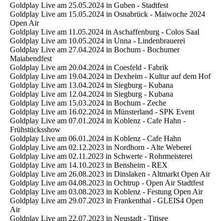
Goldplay Live am 25.05.2024 in Guben - Stadtfest
Goldplay Live am 15.05.2024 in Osnabrück - Maiwoche 2024
Open Air
Goldplay Live am 11.05.2024 in Aschaffenburg - Colos Saal
Goldplay Live am 10.05.2024 in Unna - Lindenbrauerei
Goldplay Live am 27.04.2024 in Bochum - Bochumer
Maiabendfest
Goldplay Live am 20.04.2024 in Coesfeld - Fabrik
Goldplay Live am 19.04.2024 in Dexheim - Kultur auf dem Hof
Goldplay Live am 13.04.2024 in Siegburg - Kubana
Goldplay Live am 12.04.2024 in Siegburg - Kubana
Goldplay Live am 15.03.2024 in Bochum - Zeche
Goldplay Live am 16.02.2024 in Münsterland - SPK Event
Goldplay Live am 07.01.2024 in Koblenz - Cafe Hahn -
Frühstücksshow
Goldplay Live am 06.01.2024 in Koblenz - Cafe Hahn
Goldplay Live am 02.12.2023 in Nordhorn - Alte Weberei
Goldplay Live am 02.11.2023 in Schwerte - Rohrmeisterei
Goldplay Live am 14.10.2023 in Bensheim - REX
Goldplay Live am 26.08.2023 in Dinslaken - Altmarkt Open Air
Goldplay Live am 04.08.2023 in Ochtrup - Open Air Stadtfest
Goldplay Live am 03.08.2023 in Koblenz - Festung Open Air
Goldplay Live am 29.07.2023 in Frankenthal - GLEIS4 Open
Air
Goldplay Live am 22.07.2023 in Neustadt - Titisee