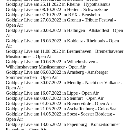
Goldplay Live am 25.11.2022 in Rheine - Hypothalamus
Goldplay Live am 08.10.2022 in Herten - Schwarzkaue
Goldplay Live am 07.10.2022 im REX - Bensheim
Goldplay Live am 27.08.2022 in Gronau - Tribute Festival -
Open Air
Goldplay Live am 20.08.2022 in Hattingen - Altstadtfest - Open
Air
Goldplay Live am 18.08.2022 in Koblenz - Rheinpuls - Open
Air
Goldplay Live am 11.08.2022 in Bremerhaven - Bremerhavener
Musiksommer - Open Air
Goldplay Live am 10.08.2022 in Wilhelmshaven -
Wilhelmshavener Musiksommer - Open Air
Goldplay Live am 06.08.2022 in Arnsberg - Arnsberger
Sommermärchen - Open Air
Goldplay Live am 30.07.2022 in Mendig - Nacht der Vulkane -
Open Air
Goldplay Live am 16.07.2022 in Lippe - Open Air
Goldplay Live am 08.07.2022 in Steinfurt - Open Air
Goldplay Live am 01.06.2022 in Bremervörde - Open Air
Goldplay Live am 21.05.2022 in Aschaffenburg - Colos Saal
Goldplay Live am 14.05.2022 in Soest - Soester Bördetag -
Open Air
Goldplay Live am 13.05.2022 in Papenburg - Konzertsommer
Papenburg - Open Air