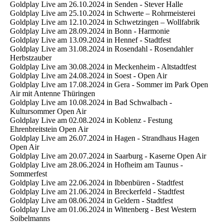
Goldplay Live am 26.10.2024 in Senden - Stever Halle
Goldplay Live am 25.10.2024 in Schwerte – Rohrmeisterei
Goldplay Live am 12.10.2024 in Schwetzingen – Wollfabrik
Goldplay Live am 28.09.2024 in Bonn - Harmonie
Goldplay Live am 13.09.2024 in Hennef - Stadtfest
Goldplay Live am 31.08.2024 in Rosendahl - Rosendahler
Herbstzauber
Goldplay Live am 30.08.2024 in Meckenheim - Altstadtfest
Goldplay Live am 24.08.2024 in Soest - Open Air
Goldplay Live am 17.08.2024 in Gera - Sommer im Park Open
Air mit Antenne Thüringen
Goldplay Live am 10.08.2024 in Bad Schwalbach -
Kultursommer Open Air
Goldplay Live am 02.08.2024 in Koblenz - Festung
Ehrenbreitstein Open Air
Goldplay Live am 26.07.2024 in Hagen - Strandhaus Hagen
Open Air
Goldplay Live am 20.07.2024 in Saarburg - Kaserne Open Air
Goldplay Live am 28.06.2024 in Hofheim am Taunus -
Sommerfest
Goldplay Live am 22.06.2024 in Ibbenbüren - Stadtfest
Goldplay Live am 21.06.2024 in Breckerfeld - Stadtfest
Goldplay Live am 08.06.2024 in Geldern - Stadtfest
Goldplay Live am 01.06.2024 in Wittenberg - Best Western
Soibelmanns