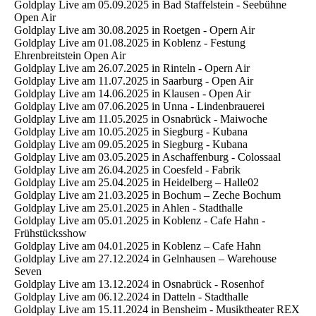
Goldplay Live am 05.09.2025 in Bad Staffelstein - Seebühne
Open Air
Goldplay Live am 30.08.2025 in Roetgen - Opern Air
Goldplay Live am 01.08.2025 in Koblenz - Festung
Ehrenbreitstein Open Air
Goldplay Live am 26.07.2025 in Rinteln - Opern Air
Goldplay Live am 11.07.2025 in Saarburg - Open Air
Goldplay Live am 14.06.2025 in Klausen - Open Air
Goldplay Live am 07.06.2025 in Unna - Lindenbrauerei
Goldplay Live am 11.05.2025 in Osnabrück - Maiwoche
Goldplay Live am 10.05.2025 in Siegburg - Kubana
Goldplay Live am 09.05.2025 in Siegburg - Kubana
Goldplay Live am 03.05.2025 in Aschaffenburg - Colossaal
Goldplay Live am 26.04.2025 in Coesfeld - Fabrik
Goldplay Live am 25.04.2025 in Heidelberg – Halle02
Goldplay Live am 21.03.2025 in Bochum – Zeche Bochum
Goldplay Live am 25.01.2025 in Ahlen - Stadthalle
Goldplay Live am 05.01.2025 in Koblenz - Cafe Hahn -
Frühstücksshow
Goldplay Live am 04.01.2025 in Koblenz – Cafe Hahn
Goldplay Live am 27.12.2024 in Gelnhausen – Warehouse
Seven
Goldplay Live am 13.12.2024 in Osnabrück - Rosenhof
Goldplay Live am 06.12.2024 in Datteln - Stadthalle
Goldplay Live am 15.11.2024 in Bensheim - Musiktheater REX