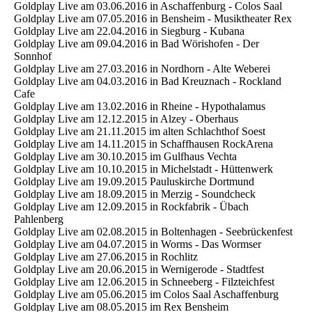
Goldplay Live am 03.06.2016 in Aschaffenburg - Colos Saal
Goldplay Live am 07.05.2016 in Bensheim - Musiktheater Rex
Goldplay Live am 22.04.2016 in Siegburg - Kubana
Goldplay Live am 09.04.2016 in Bad Wörishofen - Der
Sonnhof
Goldplay Live am 27.03.2016 in Nordhorn - Alte Weberei
Goldplay Live am 04.03.2016 in Bad Kreuznach - Rockland
Cafe
Goldplay Live am 13.02.2016 in Rheine - Hypothalamus
Goldplay Live am 12.12.2015 in Alzey - Oberhaus
Goldplay Live am 21.11.2015 im alten Schlachthof Soest
Goldplay Live am 14.11.2015 in Schaffhausen RockArena
Goldplay Live am 30.10.2015 im Gulfhaus Vechta
Goldplay Live am 10.10.2015 in Michelstadt - Hüttenwerk
Goldplay Live am 19.09.2015 Pauluskirche Dortmund
Goldplay Live am 18.09.2015 in Merzig - Soundcheck
Goldplay Live am 12.09.2015 in Rockfabrik - Übach
Pahlenberg
Goldplay Live am 02.08.2015 in Boltenhagen - Seebrückenfest
Goldplay Live am 04.07.2015 in Worms - Das Wormser
Goldplay Live am 27.06.2015 in Rochlitz
Goldplay Live am 20.06.2015 in Wernigerode - Stadtfest
Goldplay Live am 12.06.2015 in Schneeberg - Filzteichfest
Goldplay Live am 05.06.2015 im Colos Saal Aschaffenburg
Goldplay Live am 08.05.2015 im Rex Bensheim