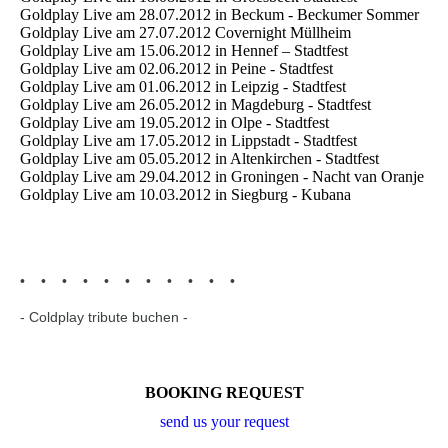
Goldplay Live am 28.07.2012 in Beckum - Beckumer Sommer
Goldplay Live am 27.07.2012 Covernight Müllheim
Goldplay Live am 15.06.2012 in Hennef – Stadtfest
Goldplay Live am 02.06.2012 in Peine - Stadtfest
Goldplay Live am 01.06.2012 in Leipzig - Stadtfest
Goldplay Live am 26.05.2012 in Magdeburg - Stadtfest
Goldplay Live am 19.05.2012 in Olpe - Stadtfest
Goldplay Live am 17.05.2012 in Lippstadt - Stadtfest
Goldplay Live am 05.05.2012 in Altenkirchen - Stadtfest
Goldplay Live am 29.04.2012 in Groningen - Nacht van Oranje
Goldplay Live am 10.03.2012 in Siegburg - Kubana
• • • • • • • • • • •
- Coldplay tribute buchen -
BOOKING REQUEST
send us your request