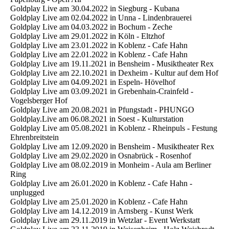
Goldplay Live am 30.04.2022 in Siegburg - Kubana
Goldplay Live am 02.04.2022 in Unna - Lindenbrauerei
Goldplay Live am 04.03.2022 in Bochum - Zeche
Goldplay Live am 29.01.2022 in Köln - Eltzhof
Goldplay Live am 23.01.2022 in Koblenz - Cafe Hahn
Goldplay Live am 22.01.2022 in Koblenz - Cafe Hahn
Goldplay Live am 19.11.2021 in Bensheim - Musiktheater Rex
Goldplay Live am 22.10.2021 in Dexheim - Kultur auf dem Hof
Goldplay Live am 04.09.2021 in Espeln- Hövelhof
Goldplay Live am 03.09.2021 in Grebenhain-Crainfeld -
Vogelsberger Hof
Goldplay Live am 20.08.2021 in Pfungstadt - PHUNGO
Goldplay.Live am 06.08.2021 in Soest - Kulturstation
Goldplay Live am 05.08.2021 in Koblenz - Rheinpuls - Festung
Ehrenbreitstein
Goldplay Live am 12.09.2020 in Bensheim - Musiktheater Rex
Goldplay Live am 29.02.2020 in Osnabrück - Rosenhof
Goldplay Live am 08.02.2019 in Monheim - Aula am Berliner
Ring
Goldplay Live am 26.01.2020 in Koblenz - Cafe Hahn -
unplugged
Goldplay Live am 25.01.2020 in Koblenz - Cafe Hahn
Goldplay Live am 14.12.2019 in Arnsberg - Kunst Werk
Goldplay Live am 29.11.2019 in Wetzlar - Event Werkstatt