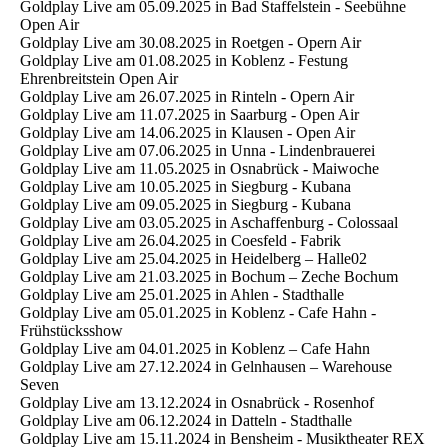
Goldplay Live am 05.09.2025 in Bad Staffelstein - Seebühne
Open Air
Goldplay Live am 30.08.2025 in Roetgen - Opern Air
Goldplay Live am 01.08.2025 in Koblenz - Festung
Ehrenbreitstein Open Air
Goldplay Live am 26.07.2025 in Rinteln - Opern Air
Goldplay Live am 11.07.2025 in Saarburg - Open Air
Goldplay Live am 14.06.2025 in Klausen - Open Air
Goldplay Live am 07.06.2025 in Unna - Lindenbrauerei
Goldplay Live am 11.05.2025 in Osnabrück - Maiwoche
Goldplay Live am 10.05.2025 in Siegburg - Kubana
Goldplay Live am 09.05.2025 in Siegburg - Kubana
Goldplay Live am 03.05.2025 in Aschaffenburg - Colossaal
Goldplay Live am 26.04.2025 in Coesfeld - Fabrik
Goldplay Live am 25.04.2025 in Heidelberg – Halle02
Goldplay Live am 21.03.2025 in Bochum – Zeche Bochum
Goldplay Live am 25.01.2025 in Ahlen - Stadthalle
Goldplay Live am 05.01.2025 in Koblenz - Cafe Hahn -
Frühstücksshow
Goldplay Live am 04.01.2025 in Koblenz – Cafe Hahn
Goldplay Live am 27.12.2024 in Gelnhausen – Warehouse
Seven
Goldplay Live am 13.12.2024 in Osnabrück - Rosenhof
Goldplay Live am 06.12.2024 in Datteln - Stadthalle
Goldplay Live am 15.11.2024 in Bensheim - Musiktheater REX