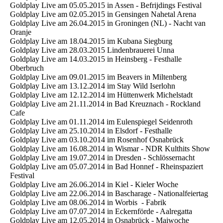
Goldplay Live am 05.05.2015 in Assen - Befrijdings Festival
Goldplay Live am 02.05.2015 in Gensingen Nahetal Arena
Goldplay Live am 26.04.2015 in Groningen (NL) - Nacht van
Oranje
Goldplay Live am 18.04.2015 im Kubana Siegburg
Goldplay Live am 28.03.2015 Lindenbrauerei Unna
Goldplay Live am 14.03.2015 in Heinsberg - Festhalle
Oberbruch
Goldplay Live am 09.01.2015 im Beavers in Miltenberg
Goldplay Live am 13.12.2014 im Stay Wild Iserlohn
Goldplay Live am 12.12.2014 im Hüttenwerk Michelstadt
Goldplay Live am 21.11.2014 in Bad Kreuznach - Rockland
Cafe
Goldplay Live am 01.11.2014 im Eulenspiegel Seidenroth
Goldplay Live am 25.10.2014 in Elsdorf - Festhalle
Goldplay Live am 03.10.2014 im Rosenhof Osnabrück
Goldplay Live am 16.08.2014 in Wismar - NDR Kulthits Show
Goldplay Live am 19.07.2014 in Dresden - Schlössernacht
Goldplay Live am 05.07.2014 in Bad Honnef - Rheinspaziert
Festival
Goldplay Live am 26.06.2014 in Kiel - Kieler Woche
Goldplay Live am 22.06.2014 in Bascharage - Nationalfeiertag
Goldplay Live am 08.06.2014 in Worbis - Fabrik
Goldplay Live am 07.07.2014 in Eckernförde - Aalregatta
Goldplay Live am 12.05.2014 in Osnabrück - Maiwoche