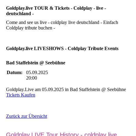
Goldplay.live TOUR & Tickets - Coldplay - live -
deutschland -
Come and see us live - coldplay live deutschland - Einfach
Coldplay tribute buchen -
Goldplay.live LIVESHOWS - Coldplay Tribute Events
Bad Staffelstein @ Seebühne
Datum:
05.09.2025
20:00
Goldplay.Live am 05.09.2025 in Bad Staffelstein @ Seebühne
Tickets Kaufen
Zurück zur Übersicht
Goldplay.LIVE Tour History - coldplay live