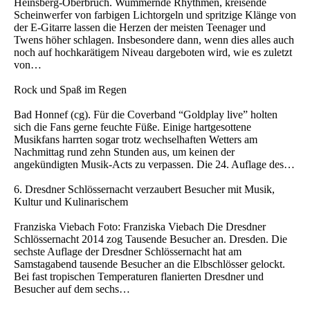
Heinsberg-Oberbruch. Wummernde Rhythmen, kreisende
Scheinwerfer von farbigen Lichtorgeln und spritzige Klänge von
der E-Gitarre lassen die Herzen der meisten Teenager und
Twens höher schlagen. Insbesondere dann, wenn dies alles auch
noch auf hochkarätigem Niveau dargeboten wird, wie es zuletzt
von…
Rock und Spaß im Regen
Bad Honnef (cg). Für die Coverband “Goldplay live” holten
sich die Fans gerne feuchte Füße. Einige hartgesottene
Musikfans harrten sogar trotz wechselhaften Wetters am
Nachmittag rund zehn Stunden aus, um keinen der
angekündigten Musik-Acts zu verpassen. Die 24. Auflage des…
6. Dresdner Schlössernacht verzaubert Besucher mit Musik,
Kultur und Kulinarischem
Franziska Viebach Foto: Franziska Viebach Die Dresdner
Schlössernacht 2014 zog Tausende Besucher an. Dresden. Die
sechste Auflage der Dresdner Schlössernacht hat am
Samstagabend tausende Besucher an die Elbschlösser gelockt.
Bei fast tropischen Temperaturen flanierten Dresdner und
Besucher auf dem sechs…