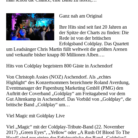
Ganz nah am Original
Ihre Hits sind seit fast 20 Jahren an
der Spitze der Charts zu finden: Die
Rede ist von der britischen
Erfolgsband Coldplay. Das Quartett
um Leadsänger Chris Martin füllt weltweit die größten Arenen
und verkaufte bisher knapp 80 Millionen Alben….
Hits von Coldplay begeistern 800 Gäste in Aschendorf
Von Christoph Assies (NOZ) Aschendorf. Als „echtes
Highlight“ des Konzertsommers bezeichnete Roland Averdung,
Eventmanager der Papenburg Marketing GmbH (PMG) den
Auftritt der Coverband „Goldplay“ am Freitagabend vor dem
Gut Altenkamp in Aschendorf. Das Vorbild von „Goldplay“, die
britische Band „Coldplay“ um…
Viel Magic mit Goldplay Live
Viel „Magic“ mit der Coldplay-Tribute-Band (22. November
2017) „Green Eyes“, „Yellow“ oder „A Rush Of Blood To The
Head“ sind nur einige der Erfolgsstücke der Band „Coldplay“.