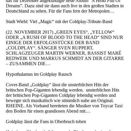
das für Dezember angekündigte neue Album “A Head Full Of
Dreams”. Dazu sind sie dann auch live in den großen Stadien in
Deutschland zu sehen. Für die Fans fern der Metropolen…
Stadt Wiehl: Viel „Magic“ mit der Coldplay-Tribute-Band
(22. NOVEMBER 2017) „GREEN EYES“, „YELLOW“
ODER „A RUSH OF BLOOD TO THE HEAD“ SIND NUR
EINIGE DER ERFOLGSSTÜCKE DER BAND
„COLDPLAY“. SÄNGER SVEN RUPPERT,
SCHLAGZEUGER MARTIN WERNER, BASSIST MARÉ
REDWEIK UND MARKUS SCHMIDT AN DER GITARRE
– ZUSAMMEN DIE…
Hypothalamus im Goldplay Rausch
Cover-Band „Goldplay“ lässt die unsterblichen Hits der
britischen Pop-Giganten lebendig werden. unsterblichen Hits
der britischen Pop-Giganten Coldplay lebendig werden und
bewegte sich musikalisch wie stimmlich nahe am Original.
RHEINE. Als Vorband bereiteten die Musiker von Toycar Taxi
den Boden für einen grandiosen Abend mit…
Goldplay lässt die Fans in Oberbruch toben